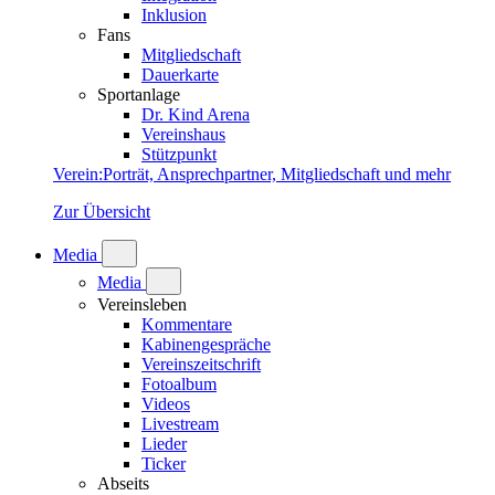
Inklusion
Fans
Mitgliedschaft
Dauerkarte
Sportanlage
Dr. Kind Arena
Vereinshaus
Stützpunkt
Verein
:
Porträt, Ansprechpartner, Mitgliedschaft und mehr
Zur Übersicht
Media
Media
Vereinsleben
Kommentare
Kabinengespräche
Vereinszeitschrift
Fotoalbum
Videos
Livestream
Lieder
Ticker
Abseits