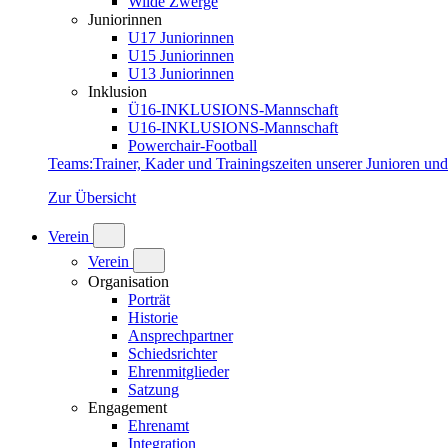
Wilde Zwerge
Juniorinnen
U17 Juniorinnen
U15 Juniorinnen
U13 Juniorinnen
Inklusion
Ü16-INKLUSIONS-Mannschaft
U16-INKLUSIONS-Mannschaft
Powerchair-Football
Teams
:
Trainer, Kader und Trainingszeiten unserer Junioren un
Zur Übersicht
Verein
Verein
Organisation
Porträt
Historie
Ansprechpartner
Schiedsrichter
Ehrenmitglieder
Satzung
Engagement
Ehrenamt
Integration