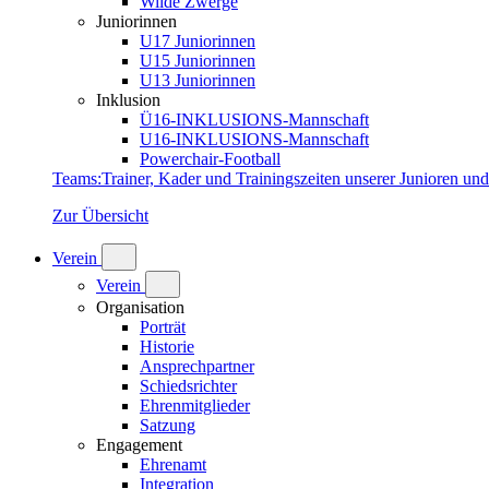
Wilde Zwerge
Juniorinnen
U17 Juniorinnen
U15 Juniorinnen
U13 Juniorinnen
Inklusion
Ü16-INKLUSIONS-Mannschaft
U16-INKLUSIONS-Mannschaft
Powerchair-Football
Teams
:
Trainer, Kader und Trainingszeiten unserer Junioren un
Zur Übersicht
Verein
Verein
Organisation
Porträt
Historie
Ansprechpartner
Schiedsrichter
Ehrenmitglieder
Satzung
Engagement
Ehrenamt
Integration