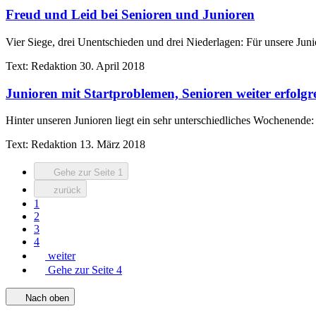
Freud und Leid bei Senioren und Junioren
Vier Siege, drei Unentschieden und drei Niederlagen: Für unsere Jun
Text:
Redaktion
30. April 2018
Junioren mit Startproblemen, Senioren weiter erfolgr
Hinter unseren Junioren liegt ein sehr unterschiedliches Wochenende: 
Text:
Redaktion
13. März 2018
Gehe zur Seite 1
zurück
1
2
3
4
weiter
Gehe zur Seite 4
Nach oben