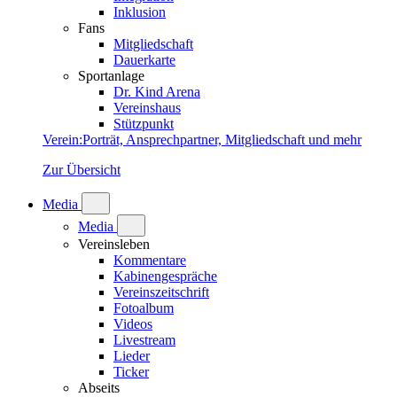
Inklusion
Fans
Mitgliedschaft
Dauerkarte
Sportanlage
Dr. Kind Arena
Vereinshaus
Stützpunkt
Verein
:
Porträt, Ansprechpartner, Mitgliedschaft und mehr
Zur Übersicht
Media
Media
Vereinsleben
Kommentare
Kabinengespräche
Vereinszeitschrift
Fotoalbum
Videos
Livestream
Lieder
Ticker
Abseits