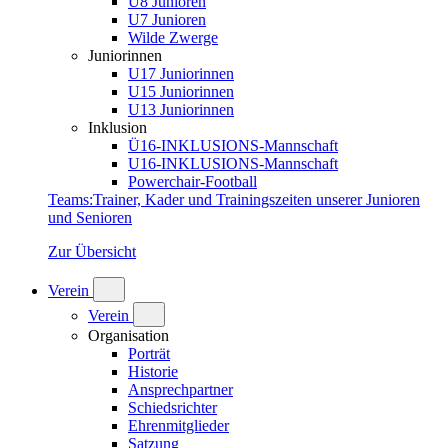
U8 Junioren
U7 Junioren
Wilde Zwerge
Juniorinnen
U17 Juniorinnen
U15 Juniorinnen
U13 Juniorinnen
Inklusion
Ü16-INKLUSIONS-Mannschaft
U16-INKLUSIONS-Mannschaft
Powerchair-Football
Teams
:
Trainer, Kader und Trainingszeiten unserer Junioren
und Senioren
Zur Übersicht
Verein
Verein
Organisation
Porträt
Historie
Ansprechpartner
Schiedsrichter
Ehrenmitglieder
Satzung