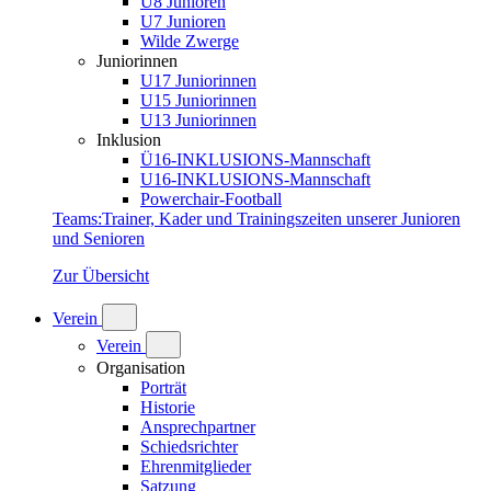
U8 Junioren
U7 Junioren
Wilde Zwerge
Juniorinnen
U17 Juniorinnen
U15 Juniorinnen
U13 Juniorinnen
Inklusion
Ü16-INKLUSIONS-Mannschaft
U16-INKLUSIONS-Mannschaft
Powerchair-Football
Teams
:
Trainer, Kader und Trainingszeiten unserer Junioren
und Senioren
Zur Übersicht
Verein
Verein
Organisation
Porträt
Historie
Ansprechpartner
Schiedsrichter
Ehrenmitglieder
Satzung