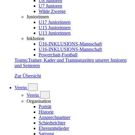
U8 Junioren
U7 Junioren
Wilde Zwerge
Juniorinnen
U17 Juniorinnen
U15 Juniorinnen
U13 Juniorinnen
Inklusion
Ü16-INKLUSIONS-Mannschaft
U16-INKLUSIONS-Mannschaft
Powerchair-Football
Teams
:
Trainer, Kader und Trainingszeiten unserer Junioren
und Senioren
Zur Übersicht
Verein
Verein
Organisation
Porträt
Historie
Ansprechpartner
Schiedsrichter
Ehrenmitglieder
Satzung