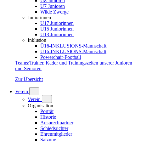
U8 Junioren
U7 Junioren
Wilde Zwerge
Juniorinnen
U17 Juniorinnen
U15 Juniorinnen
U13 Juniorinnen
Inklusion
Ü16-INKLUSIONS-Mannschaft
U16-INKLUSIONS-Mannschaft
Powerchair-Football
Teams
:
Trainer, Kader und Trainingszeiten unserer Junioren
und Senioren
Zur Übersicht
Verein
Verein
Organisation
Porträt
Historie
Ansprechpartner
Schiedsrichter
Ehrenmitglieder
Satzung