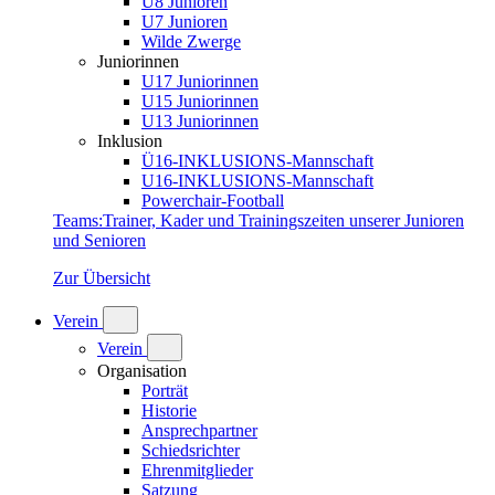
U8 Junioren
U7 Junioren
Wilde Zwerge
Juniorinnen
U17 Juniorinnen
U15 Juniorinnen
U13 Juniorinnen
Inklusion
Ü16-INKLUSIONS-Mannschaft
U16-INKLUSIONS-Mannschaft
Powerchair-Football
Teams
:
Trainer, Kader und Trainingszeiten unserer Junioren
und Senioren
Zur Übersicht
Verein
Verein
Organisation
Porträt
Historie
Ansprechpartner
Schiedsrichter
Ehrenmitglieder
Satzung