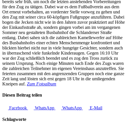
bereits sehr früh, um noch die letzten anstehenden Vorbereitungen
für den Zug zu tätigen. Dabei war es dem Fußballverein aus dem
Ort erneut vorbehalten, an vorderster Stelle vorweg zu gehen und
den Zug mit seiner circa 60-köpfigen Fußgruppe anzuführen. Dabei
bogen die Jecken nicht wie in den Jahren zuvor praktiziert auf Höhe
der Einkaufsstraße ab, sondern gingen vorbei am im vergangenen
Sommer neu gestalteten Busbahnhof die Schlanderser Straße
entlang. Dabei sahen sich die zahlreichen Kamellewerfer auf Höhe
des Busbahnhofes einer echten Menschenmenge konfrontiert und
blickten hierbei nicht nur in viele hungrige Gesichter, sondern auch
in überraschend viele funkelnde Kinderaugen. Gegen 16:10 Uhr
war der Zug schließlich beendet und es zog den Tross zurück zu
seinem Ursprung. Noch einige Minuten nach Ende des Zugs waren
die zahlreichen Teilnehmer im eigenen Vereinshaus anzutreffen. Sie
feierten zusammen mit den angrenzenden Gruppen noch eine ganze
Zeit lang und lösten sich erst gegen 18 Uhr in die umliegenden
Kneipen auf.
Zum Fotoalbum
Diesen Beitrag teilen
Facebook
WhatsApp
WhatsApp
E-Mail
Schlagworte