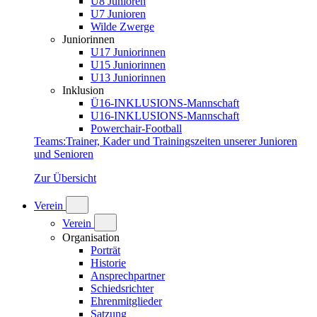
U8 Junioren
U7 Junioren
Wilde Zwerge
Juniorinnen
U17 Juniorinnen
U15 Juniorinnen
U13 Juniorinnen
Inklusion
Ü16-INKLUSIONS-Mannschaft
U16-INKLUSIONS-Mannschaft
Powerchair-Football
Teams
:
Trainer, Kader und Trainingszeiten unserer Junioren
und Senioren
Zur Übersicht
Verein
Verein
Organisation
Porträt
Historie
Ansprechpartner
Schiedsrichter
Ehrenmitglieder
Satzung