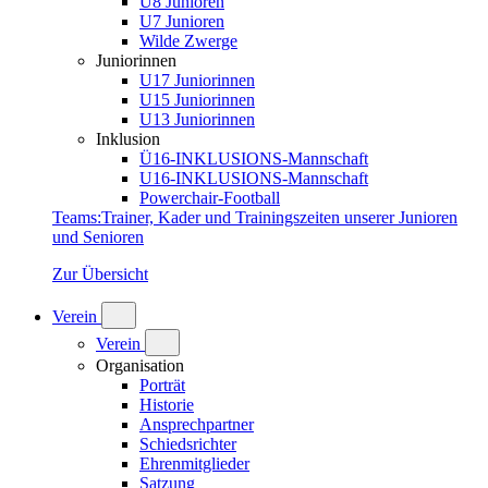
U8 Junioren
U7 Junioren
Wilde Zwerge
Juniorinnen
U17 Juniorinnen
U15 Juniorinnen
U13 Juniorinnen
Inklusion
Ü16-INKLUSIONS-Mannschaft
U16-INKLUSIONS-Mannschaft
Powerchair-Football
Teams
:
Trainer, Kader und Trainingszeiten unserer Junioren
und Senioren
Zur Übersicht
Verein
Verein
Organisation
Porträt
Historie
Ansprechpartner
Schiedsrichter
Ehrenmitglieder
Satzung