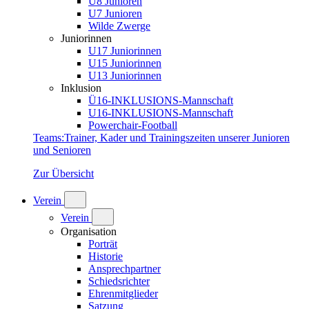
U8 Junioren
U7 Junioren
Wilde Zwerge
Juniorinnen
U17 Juniorinnen
U15 Juniorinnen
U13 Juniorinnen
Inklusion
Ü16-INKLUSIONS-Mannschaft
U16-INKLUSIONS-Mannschaft
Powerchair-Football
Teams
:
Trainer, Kader und Trainingszeiten unserer Junioren
und Senioren
Zur Übersicht
Verein
Verein
Organisation
Porträt
Historie
Ansprechpartner
Schiedsrichter
Ehrenmitglieder
Satzung