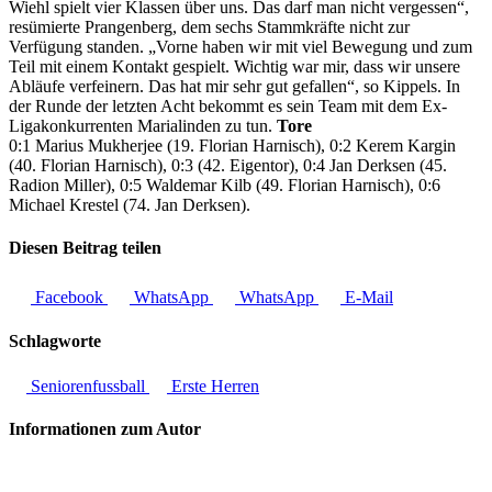
Wiehl spielt vier Klassen über uns. Das darf man nicht vergessen“,
resümierte Prangenberg, dem sechs Stammkräfte nicht zur
Verfügung standen. „Vorne haben wir mit viel Bewegung und zum
Teil mit einem Kontakt gespielt. Wichtig war mir, dass wir unsere
Abläufe verfeinern. Das hat mir sehr gut gefallen“, so Kippels. In
der Runde der letzten Acht bekommt es sein Team mit dem Ex-
Ligakonkurrenten Marialinden zu tun.
Tore
0:1 Marius Mukherjee (19. Florian Harnisch), 0:2 Kerem Kargin
(40. Florian Harnisch), 0:3 (42. Eigentor), 0:4 Jan Derksen (45.
Radion Miller), 0:5 Waldemar Kilb (49. Florian Harnisch), 0:6
Michael Krestel (74. Jan Derksen).
Diesen Beitrag teilen
Facebook
WhatsApp
WhatsApp
E-Mail
Schlagworte
Seniorenfussball
Erste Herren
Informationen zum Autor