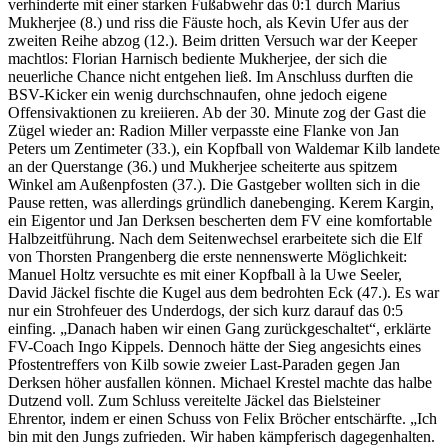
verhinderte mit einer starken Fußabwehr das 0:1 durch Marius
Mukherjee (8.) und riss die Fäuste hoch, als Kevin Ufer aus der
zweiten Reihe abzog (12.). Beim dritten Versuch war der Keeper
machtlos: Florian Harnisch bediente Mukherjee, der sich die
neuerliche Chance nicht entgehen ließ. Im Anschluss durften die
BSV-Kicker ein wenig durchschnaufen, ohne jedoch eigene
Offensivaktionen zu kreiieren. Ab der 30. Minute zog der Gast die
Zügel wieder an: Radion Miller verpasste eine Flanke von Jan
Peters um Zentimeter (33.), ein Kopfball von Waldemar Kilb landete
an der Querstange (36.) und Mukherjee scheiterte aus spitzem
Winkel am Außenpfosten (37.). Die Gastgeber wollten sich in die
Pause retten, was allerdings gründlich danebenging. Kerem Kargin,
ein Eigentor und Jan Derksen bescherten dem FV eine komfortable
Halbzeitführung. Nach dem Seitenwechsel erarbeitete sich die Elf
von Thorsten Prangenberg die erste nennenswerte Möglichkeit:
Manuel Holtz versuchte es mit einer Kopfball à la Uwe Seeler,
David Jäckel fischte die Kugel aus dem bedrohten Eck (47.). Es war
nur ein Strohfeuer des Underdogs, der sich kurz darauf das 0:5
einfing. „Danach haben wir einen Gang zurückgeschaltet“, erklärte
FV-Coach Ingo Kippels. Dennoch hätte der Sieg angesichts eines
Pfostentreffers von Kilb sowie zweier Last-Paraden gegen Jan
Derksen höher ausfallen können. Michael Krestel machte das halbe
Dutzend voll. Zum Schluss vereitelte Jäckel das Bielsteiner
Ehrentor, indem er einen Schuss von Felix Bröcher entschärfte. „Ich
bin mit den Jungs zufrieden. Wir haben kämpferisch dagegenhalten.