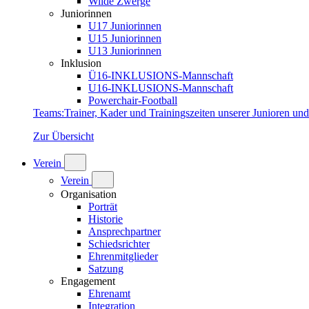
Wilde Zwerge
Juniorinnen
U17 Juniorinnen
U15 Juniorinnen
U13 Juniorinnen
Inklusion
Ü16-INKLUSIONS-Mannschaft
U16-INKLUSIONS-Mannschaft
Powerchair-Football
Teams
:
Trainer, Kader und Trainingszeiten unserer Junioren un
Zur Übersicht
Verein
Verein
Organisation
Porträt
Historie
Ansprechpartner
Schiedsrichter
Ehrenmitglieder
Satzung
Engagement
Ehrenamt
Integration