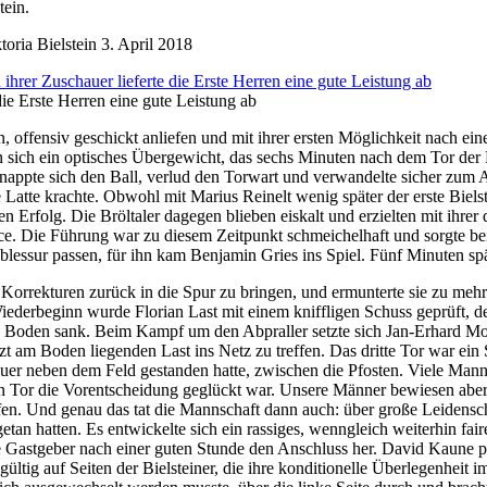
tein.
oria Bielstein
3. April 2018
die Erste Herren eine gute Leistung ab
, offensiv geschickt anliefen und mit ihrer ersten Möglichkeit nach eine
en sich ein optisches Übergewicht, das sechs Minuten nach dem Tor der
appte sich den Ball, verlud den Torwart und verwandelte sicher zum A
Latte krachte. Obwohl mit Marius Reinelt wenig später der erste Bielst
 Erfolg. Die Bröltaler dagegen blieben eiskalt und erzielten mit ihrer 
nce. Die Führung war zu diesem Zeitpunkt schmeichelhaft und sorgte b
essur passen, für ihn kam Benjamin Gries ins Spiel. Fünf Minuten spä
 Korrekturen zurück in die Spur zu bringen, und ermunterte sie zu mehr
ederbeginn wurde Florian Last mit einem kniffligen Schuss geprüft, de
d zu Boden sank. Beim Kampf um den Abpraller setzte sich Jan-Erhard M
t am Boden liegenden Last ins Netz zu treffen. Das dritte Tor war ein S
hauer neben dem Feld gestanden hatte, zwischen die Pfosten. Viele Ma
ten Tor die Vorentscheidung geglückt war. Unsere Männer bewiesen abe
fen. Und genau das tat die Mannschaft dann auch: über große Leidensch
tan hatten. Es entwickelte sich ein rassiges, wenngleich weiterhin fair
Gastgeber nach einer guten Stunde den Anschluss her. David Kaune prof
 auf Seiten der Bielsteiner, die ihre konditionelle Überlegenheit imm