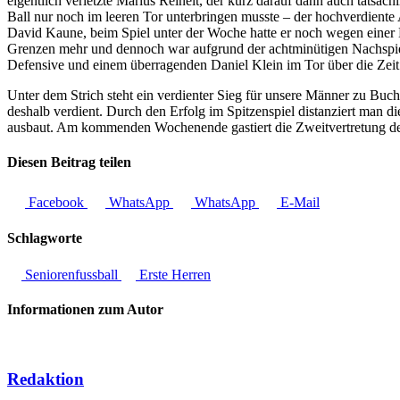
eigentlich verletzte Marius Reinelt, der kurz darauf dann auch tatsä
Ball nur noch im leeren Tor unterbringen musste – der hochverdiente
David Kaune, beim Spiel unter der Woche hatte er noch wegen einer E
Grenzen mehr und dennoch war aufgrund der achtminütigen Nachspielze
Defensive und einem überragenden Daniel Klein im Tor über die Zeit. 
Unter dem Strich steht ein verdienter Sieg für unsere Männer zu Bu
deshalb verdient. Durch den Erfolg im Spitzenspiel distanziert man 
ausbaut. Am kommenden Wochenende gastiert die Zweitvertretung de
Diesen Beitrag teilen
Facebook
WhatsApp
WhatsApp
E-Mail
Schlagworte
Seniorenfussball
Erste Herren
Informationen zum Autor
Redaktion