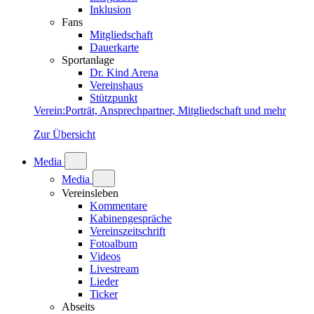
Inklusion
Fans
Mitgliedschaft
Dauerkarte
Sportanlage
Dr. Kind Arena
Vereinshaus
Stützpunkt
Verein
:
Porträt, Ansprechpartner, Mitgliedschaft und mehr
Zur Übersicht
Media
Media
Vereinsleben
Kommentare
Kabinengespräche
Vereinszeitschrift
Fotoalbum
Videos
Livestream
Lieder
Ticker
Abseits