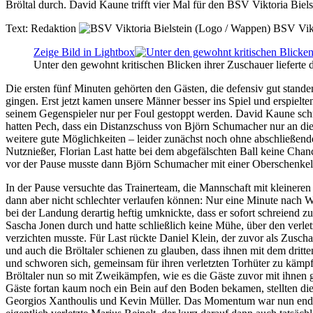
Bröltal durch. David Kaune trifft vier Mal für den BSV Viktoria Biels
Text:
Redaktion
BSV Vikt
Zeige Bild in Lightbox
Unter den gewohnt kritischen Blicken ihrer Zuschauer lieferte 
Die ersten fünf Minuten gehörten den Gästen, die defensiv gut standen
gingen. Erst jetzt kamen unsere Männer besser ins Spiel und erspielt
seinem Gegenspieler nur per Foul gestoppt werden. David Kaune schn
hatten Pech, dass ein Distanzschuss von Björn Schumacher nur an die 
weitere gute Möglichkeiten – leider zunächst noch ohne abschließenden
Nutznießer, Florian Last hatte bei dem abgefälschten Ball keine Cha
vor der Pause musste dann Björn Schumacher mit einer Oberschenkelbl
In der Pause versuchte das Trainerteam, die Mannschaft mit kleineren
dann aber nicht schlechter verlaufen können: Nur eine Minute nach Wi
bei der Landung derartig heftig umknickte, dass er sofort schreien
Sascha Jonen durch und hatte schließlich keine Mühe, über den verletz
verzichten musste. Für Last rückte Daniel Klein, der zuvor als Zusc
und auch die Bröltaler schienen zu glauben, dass ihnen mit dem drit
und schworen sich, gemeinsam für ihren verletzten Torhüter zu kämp
Bröltaler nun so mit Zweikämpfen, wie es die Gäste zuvor mit ihnen ge
Gäste fortan kaum noch ein Bein auf den Boden bekamen, stellten die 
Georgios Xanthoulis und Kevin Müller. Das Momentum war nun endgültig