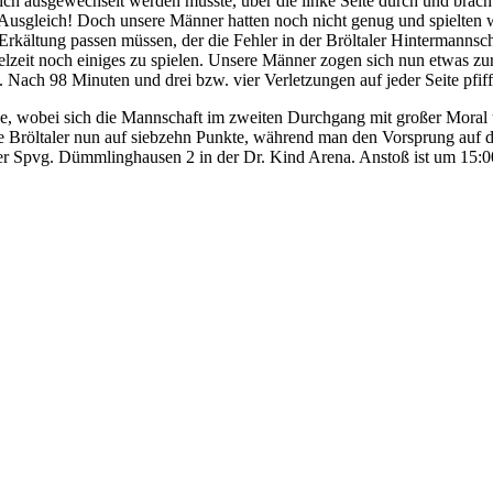
chlich ausgewechselt werden musste, über die linke Seite durch und br
 Ausgleich! Doch unsere Männer hatten noch nicht genug und spielten w
rkältung passen müssen, der die Fehler in der Bröltaler Hintermannsc
it noch einiges zu spielen. Unsere Männer zogen sich nun etwas zurück
Nach 98 Minuten und drei bzw. vier Verletzungen auf jeder Seite pfiff 
che, wobei sich die Mannschaft im zweiten Durchgang mit großer Moral 
die Bröltaler nun auf siebzehn Punkte, während man den Vorsprung auf 
r Spvg. Dümmlinghausen 2 in der Dr. Kind Arena. Anstoß ist um 15:0