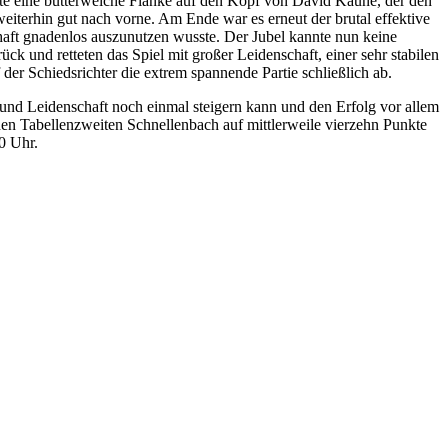
achte eine butterweiche Flanke auf den Kopf von David Kaune, der den
eiterhin gut nach vorne. Am Ende war es erneut der brutal effektive
haft gnadenlos auszunutzen wusste. Der Jubel kannte nun keine
 und retteten das Spiel mit großer Leidenschaft, einer sehr stabilen
der Schiedsrichter die extrem spannende Partie schließlich ab.
und Leidenschaft noch einmal steigern kann und den Erfolg vor allem
den Tabellenzweiten Schnellenbach auf mittlerweile vierzehn Punkte
0 Uhr.