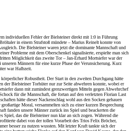
m individuellen Fehler der Bielsteiner direkt mit 1:0 in Führung
 Bröltaler in einem Strafstoß mündete – Marius Reinelt konnte von
usgleich. Die Bielsteiner waren jetzt die dominante Mannschaft und
einer Probleme mit dem Oberschenkel signalisierte, erspielte man sich
dritten Möglichkeit das zweite Tor – Jan-Erhard Mortsiefer war der
ei unseren Männern für eine kurze Phase der Verunsicherung. Kurz
ter war Halbzeit.
 körperlicher Robustheit. Der Start in den zweiten Durchgang hätte
n der Bielsteiner Torhüter nur zur Seite abwehren konnte, wobei er
ortsiefer dann mit zumindest grenzwertigen Mitteln gegen Abwehrchef
chock für die Mannschaft, die fortan auf den verletzten Florian Last
nnschaften hätte dieser Nackenschlag wohl aus den Socken gehauen
r großartige Moral, versammelten sich zu einer kurzen Besprechung
aft fanden unsere Männer zurück ins Spiel und beackerten die
es Spiel, das die Bielsteiner nun klar an sich zogen. Während die
itierte dabei von der tollen Vorarbeit des Trios Felix Bröcher,
er besser zu nutzen wussten. Mit letzter Kraft tankte sich der