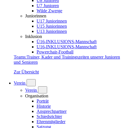
U8 Junioren
U7 Junioren
Wilde Zwerge
Juniorinnen
U17 Juniorinnen
U15 Juniorinnen
U13 Juniorinnen
Inklusion
Ü16-INKLUSIONS-Mannschaft
U16-INKLUSIONS-Mannschaft
Powerchair-Football
Teams
:
Trainer, Kader und Trainingszeiten unserer Junioren
und Senioren
Zur Übersicht
Verein
Verein
Organisation
Porträt
Historie
Ansprechpartner
Schiedsrichter
Ehrenmitglieder
Satzung