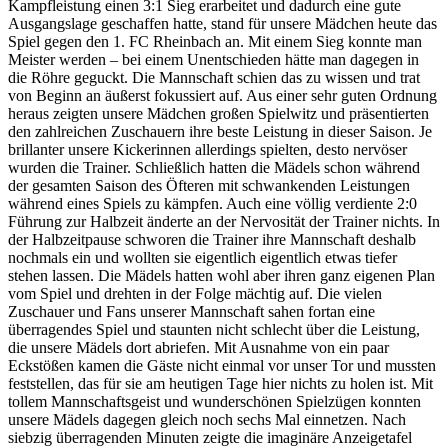
Kampfleistung einen 3:1 Sieg erarbeitet und dadurch eine gute
Ausgangslage geschaffen hatte, stand für unsere Mädchen heute das
Spiel gegen den 1. FC Rheinbach an. Mit einem Sieg konnte man
Meister werden – bei einem Unentschieden hätte man dagegen in
die Röhre geguckt. Die Mannschaft schien das zu wissen und trat
von Beginn an äußerst fokussiert auf. Aus einer sehr guten Ordnung
heraus zeigten unsere Mädchen großen Spielwitz und präsentierten
den zahlreichen Zuschauern ihre beste Leistung in dieser Saison. Je
brillanter unsere Kickerinnen allerdings spielten, desto nervöser
wurden die Trainer. Schließlich hatten die Mädels schon während
der gesamten Saison des Öfteren mit schwankenden Leistungen
während eines Spiels zu kämpfen. Auch eine völlig verdiente 2:0
Führung zur Halbzeit änderte an der Nervosität der Trainer nichts. In
der Halbzeitpause schworen die Trainer ihre Mannschaft deshalb
nochmals ein und wollten sie eigentlich eigentlich etwas tiefer
stehen lassen. Die Mädels hatten wohl aber ihren ganz eigenen Plan
vom Spiel und drehten in der Folge mächtig auf. Die vielen
Zuschauer und Fans unserer Mannschaft sahen fortan eine
überragendes Spiel und staunten nicht schlecht über die Leistung,
die unsere Mädels dort abriefen. Mit Ausnahme von ein paar
Eckstößen kamen die Gäste nicht einmal vor unser Tor und mussten
feststellen, das für sie am heutigen Tage hier nichts zu holen ist. Mit
tollem Mannschaftsgeist und wunderschönen Spielzügen konnten
unsere Mädels dagegen gleich noch sechs Mal einnetzen. Nach
siebzig überragenden Minuten zeigte die imaginäre Anzeigetafel