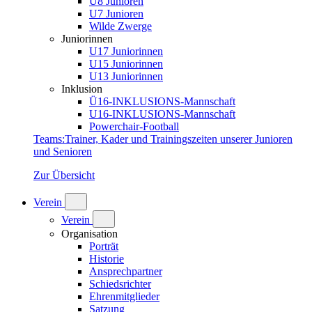
U8 Junioren
U7 Junioren
Wilde Zwerge
Juniorinnen
U17 Juniorinnen
U15 Juniorinnen
U13 Juniorinnen
Inklusion
Ü16-INKLUSIONS-Mannschaft
U16-INKLUSIONS-Mannschaft
Powerchair-Football
Teams
:
Trainer, Kader und Trainingszeiten unserer Junioren
und Senioren
Zur Übersicht
Verein
Verein
Organisation
Porträt
Historie
Ansprechpartner
Schiedsrichter
Ehrenmitglieder
Satzung