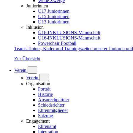
Wilde Zwerge
Juniorinnen
U17 Juniorinnen
U15 Juniorinnen
U13 Juniorinnen
Inklusion
Ü16-INKLUSIONS-Mannschaft
U16-INKLUSIONS-Mannschaft
Powerchair-Football
Teams
:
Trainer, Kader und Trainingszeiten unserer Junioren un
Zur Übersicht
Verein
Verein
Organisation
Porträt
Historie
Ansprechpartner
Schiedsrichter
Ehrenmitglieder
Satzung
Engagement
Ehrenamt
Integration