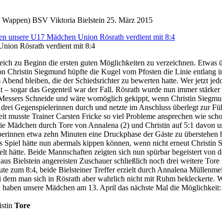
BSV Viktoria Bielstein
25. März 2015
nion Rösrath verdient mit 8:4
leich zu Beginn die ersten guten Möglichkeiten zu verzeichnen. Etwas
 Christin Siegmund hüpfte die Kugel vom Pfosten die Linie entlang ins 
iesem Abend bleiben, die der Schiedsrichter zu bewerten hatte. Wer jetzt
cht – sogar das Gegenteil war der Fall. Rösrath wurde nun immer stärk
Messers Schneide und wäre womöglich gekippt, wenn Christin Siegmund n
 drei Gegenspielerinnen durch und netzte im Anschluss überlegt zur Füh
lbzeit musste Trainer Carsten Fricke so viel Probleme ansprechen wie s
e Mädchen durch Tore von Annalena (2) und Christin auf 5:1 davon und 
erinnen etwa zehn Minuten eine Druckphase der Gäste zu überstehen hat
s Spiel hätte nun abermals kippen können, wenn nicht erneut Christin
lt hätte. Beide Mannschaften zeigten sich nun spürbar begeistert von 
aus Bielstein angereisten Zuschauer schließlich noch drei weitere Tore
te zum 8:4, beide Bielsteiner Treffer erzielt durch Annalena Müllenmeis
ei dem man sich in Rösrath aber wahrlich nicht mit Ruhm bekleckerte
u haben unsere Mädchen am 13. April das nächste Mal die Möglichkeit
istin
Tore