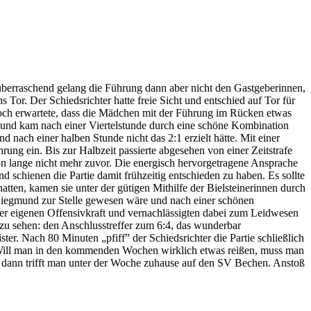
 überraschend gelang die Führung dann aber nicht den Gastgeberinnen,
Tor. Der Schiedsrichter hatte freie Sicht und entschied auf Tor für
 jedoch erwartete, dass die Mädchen mit der Führung im Rücken etwas
er und kam nach einer Viertelstunde durch eine schöne Kombination
ach einer halben Stunde nicht das 2:1 erzielt hätte. Mit einer
rung ein. Bis zur Halbzeit passierte abgesehen von einer Zeitstrafe
chon lange nicht mehr zuvor. Die energisch hervorgetragene Ansprache
schienen die Partie damit frühzeitig entschieden zu haben. Es sollte
ten, kamen sie unter der gütigen Mithilfe der Bielsteinerinnen durch
 Siegmund zur Stelle gewesen wäre und nach einer schönen
der eigenen Offensivkraft und vernachlässigten dabei zum Leidwesen
 zu sehen: den Anschlusstreffer zum 6:4, das wunderbar
ter. Nach 80 Minuten „pfiff” der Schiedsrichter die Partie schließlich
. Will man in den kommenden Wochen wirklich etwas reißen, muss man
: dann trifft man unter der Woche zuhause auf den SV Bechen. Anstoß