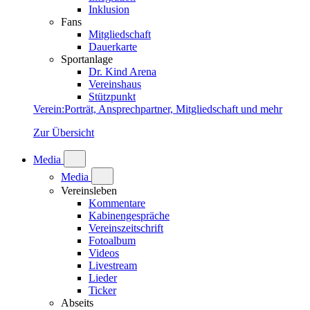
Inklusion
Fans
Mitgliedschaft
Dauerkarte
Sportanlage
Dr. Kind Arena
Vereinshaus
Stützpunkt
Verein
:
Porträt, Ansprechpartner, Mitgliedschaft und mehr
Zur Übersicht
Media
Media
Vereinsleben
Kommentare
Kabinengespräche
Vereinszeitschrift
Fotoalbum
Videos
Livestream
Lieder
Ticker
Abseits