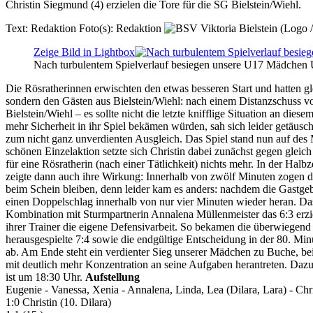
Christin Siegmund (4) erzielen die Tore für die SG Bielstein/Wiehl.
Text:
Redaktion
Foto(s):
Redaktion
Zeige Bild in Lightbox
Nach turbulentem Spielverlauf besiegen unsere U17 Mädchen U
Die Rösratherinnen erwischten den etwas besseren Start und hatten g
sondern den Gästen aus Bielstein/Wiehl: nach einem Distanzschuss von
Bielstein/Wiehl – es sollte nicht die letzte knifflige Situation an d
mehr Sicherheit in ihr Spiel bekämen würden, sah sich leider getäus
zum nicht ganz unverdienten Ausgleich. Das Spiel stand nun auf des 
schönen Einzelaktion setzte sich Christin dabei zunächst gegen gleich
für eine Rösratherin (nach einer Tätlichkeit) nichts mehr. In der Ha
zeigte dann auch ihre Wirkung: Innerhalb von zwölf Minuten zogen di
beim Schein bleiben, denn leider kam es anders: nachdem die Gastgeb
einen Doppelschlag innerhalb von nur vier Minuten wieder heran. Da
Kombination mit Sturmpartnerin Annalena Müllenmeister das 6:3 erzie
ihrer Trainer die eigene Defensivarbeit. So bekamen die überwiegend 
herausgespielte 7:4 sowie die endgültige Entscheidung in der 80. Minu
ab. Am Ende steht ein verdienter Sieg unserer Mädchen zu Buche, b
mit deutlich mehr Konzentration an seine Aufgaben herantreten. Daz
ist um 18:30 Uhr.
Aufstellung
Eugenie - Vanessa, Xenia - Annalena, Linda, Lea (Dilara, Lara) - Chr
1:0 Christin (10. Dilara)