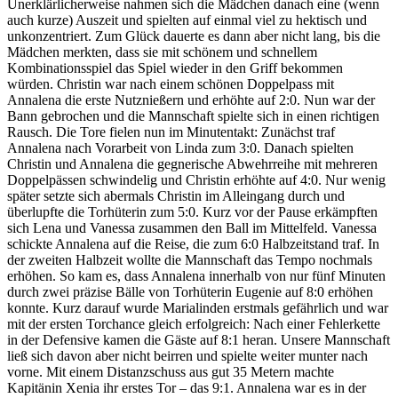
Unerklärlicherweise nahmen sich die Mädchen danach eine (wenn
auch kurze) Auszeit und spielten auf einmal viel zu hektisch und
unkonzentriert. Zum Glück dauerte es dann aber nicht lang, bis die
Mädchen merkten, dass sie mit schönem und schnellem
Kombinationsspiel das Spiel wieder in den Griff bekommen
würden. Christin war nach einem schönen Doppelpass mit
Annalena die erste Nutznießern und erhöhte auf 2:0. Nun war der
Bann gebrochen und die Mannschaft spielte sich in einen richtigen
Rausch. Die Tore fielen nun im Minutentakt: Zunächst traf
Annalena nach Vorarbeit von Linda zum 3:0. Danach spielten
Christin und Annalena die gegnerische Abwehrreihe mit mehreren
Doppelpässen schwindelig und Christin erhöhte auf 4:0. Nur wenig
später setzte sich abermals Christin im Alleingang durch und
überlupfte die Torhüterin zum 5:0. Kurz vor der Pause erkämpften
sich Lena und Vanessa zusammen den Ball im Mittelfeld. Vanessa
schickte Annalena auf die Reise, die zum 6:0 Halbzeitstand traf. In
der zweiten Halbzeit wollte die Mannschaft das Tempo nochmals
erhöhen. So kam es, dass Annalena innerhalb von nur fünf Minuten
durch zwei präzise Bälle von Torhüterin Eugenie auf 8:0 erhöhen
konnte. Kurz darauf wurde Marialinden erstmals gefährlich und war
mit der ersten Torchance gleich erfolgreich: Nach einer Fehlerkette
in der Defensive kamen die Gäste auf 8:1 heran. Unsere Mannschaft
ließ sich davon aber nicht beirren und spielte weiter munter nach
vorne. Mit einem Distanzschuss aus gut 35 Metern machte
Kapitänin Xenia ihr erstes Tor – das 9:1. Annalena war es in der