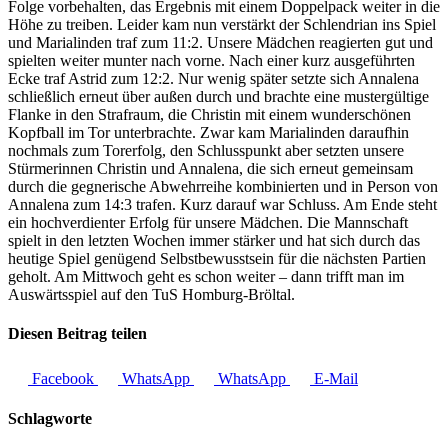
Folge vorbehalten, das Ergebnis mit einem Doppelpack weiter in die
Höhe zu treiben. Leider kam nun verstärkt der Schlendrian ins Spiel
und Marialinden traf zum 11:2. Unsere Mädchen reagierten gut und
spielten weiter munter nach vorne. Nach einer kurz ausgeführten
Ecke traf Astrid zum 12:2. Nur wenig später setzte sich Annalena
schließlich erneut über außen durch und brachte eine mustergültige
Flanke in den Strafraum, die Christin mit einem wunderschönen
Kopfball im Tor unterbrachte. Zwar kam Marialinden daraufhin
nochmals zum Torerfolg, den Schlusspunkt aber setzten unsere
Stürmerinnen Christin und Annalena, die sich erneut gemeinsam
durch die gegnerische Abwehrreihe kombinierten und in Person von
Annalena zum 14:3 trafen. Kurz darauf war Schluss. Am Ende steht
ein hochverdienter Erfolg für unsere Mädchen. Die Mannschaft
spielt in den letzten Wochen immer stärker und hat sich durch das
heutige Spiel genügend Selbstbewusstsein für die nächsten Partien
geholt. Am Mittwoch geht es schon weiter – dann trifft man im
Auswärtsspiel auf den TuS Homburg-Bröltal.
Diesen Beitrag teilen
Facebook
WhatsApp
WhatsApp
E-Mail
Schlagworte