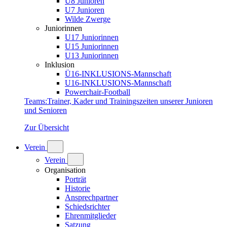
U8 Junioren
U7 Junioren
Wilde Zwerge
Juniorinnen
U17 Juniorinnen
U15 Juniorinnen
U13 Juniorinnen
Inklusion
Ü16-INKLUSIONS-Mannschaft
U16-INKLUSIONS-Mannschaft
Powerchair-Football
Teams
:
Trainer, Kader und Trainingszeiten unserer Junioren
und Senioren
Zur Übersicht
Verein
Verein
Organisation
Porträt
Historie
Ansprechpartner
Schiedsrichter
Ehrenmitglieder
Satzung