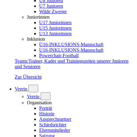
U8 Junioren
U7 Junioren
Wilde Zwerge
Juniorinnen
U17 Juniorinnen
U15 Juniorinnen
U13 Juniorinnen
Inklusion
Ü16-INKLUSIONS-Mannschaft
U16-INKLUSIONS-Mannschaft
Powerchair-Football
Teams
:
Trainer, Kader und Trainingszeiten unserer Junioren
und Senioren
Zur Übersicht
Verein
Verein
Organisation
Porträt
Historie
Ansprechpartner
Schiedsrichter
Ehrenmitglieder
Satzung