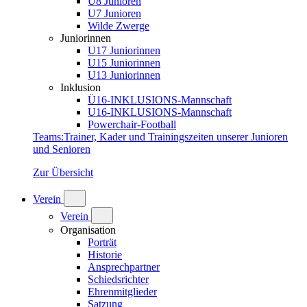
U8 Junioren
U7 Junioren
Wilde Zwerge
Juniorinnen
U17 Juniorinnen
U15 Juniorinnen
U13 Juniorinnen
Inklusion
Ü16-INKLUSIONS-Mannschaft
U16-INKLUSIONS-Mannschaft
Powerchair-Football
Teams
:
Trainer, Kader und Trainingszeiten unserer Junioren
und Senioren
Zur Übersicht
Verein
Verein
Organisation
Porträt
Historie
Ansprechpartner
Schiedsrichter
Ehrenmitglieder
Satzung