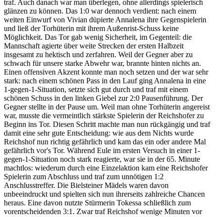
traf. Auch danach war man überlegen, ohne allerdings spielerisch
glänzen zu können. Das 1:0 war dennoch verdient: nach einem
weiten Einwurf von Vivian düpierte Annalena ihre Gegenspielerin
und ließ der Torhüterin mit ihrem Außenrist-Schuss keine
Möglichkeit. Das Tor gab wenig Sicherheit, im Gegenteil: die
Mannschaft agierte über weite Strecken der ersten Halbzeit
insgesamt zu hektisch und zerfahren. Weil der Gegner aber zu
schwach für unsere starke Abwehr war, brannte hinten nichts an.
Einen offensiven Akzent konnte man noch setzen und der war sehr
stark: nach einem schönen Pass in den Lauf ging Annalena in eine
1-gegen-1-Situation, setzte sich gut durch und traf mit einem
schönen Schuss in den linken Giebel zur 2:0 Pausenführung. Der
Gegner stellte in der Pause um. Weil man ohne Torhüterin angereist
war, musste die vermeintlich stärkste Spielerin der Reichshofer zu
Beginn ins Tor. Diesen Schritt machte man nun rückgängig und traf
damit eine sehr gute Entscheidung: wie aus dem Nichts wurde
Reichshof nun richtig gefährlich und kam das ein oder andere Mal
gefährlich vor's Tor. Während Eule im ersten Versuch in einer 1-
gegen-1-Situation noch stark reagierte, war sie in der 65. Minute
machtlos: wiederum durch eine Einzelaktion kam eine Reichshofer
Spielerin zum Abschluss und traf zum unnötigen 1:2
Anschlusstreffer. Die Bielsteiner Mädels waren davon
unbeeindruckt und spielten sich nun ihrerseits zahlreiche Chancen
heraus. Eine davon nutzte Stürmerin Tokessa schließlich zum
vorentscheidenden 3:1. Zwar traf Reichshof wenige Minuten vor