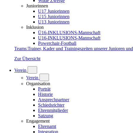
Wilde Zwerge
Juniorinnen
U17 Juniorinnen
U15 Juniorinnen
U13 Juniorinnen
Inklusion
Ü16-INKLUSIONS-Mannschaft
U16-INKLUSIONS-Mannschaft
Powerchair-Football
Teams
:
Trainer, Kader und Trainingszeiten unserer Junioren un
Zur Übersicht
Verein
Verein
Organisation
Porträt
Historie
Ansprechpartner
Schiedsrichter
Ehrenmitglieder
Satzung
Engagement
Ehrenamt
Integration