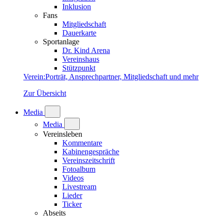
Inklusion
Fans
Mitgliedschaft
Dauerkarte
Sportanlage
Dr. Kind Arena
Vereinshaus
Stützpunkt
Verein
:
Porträt, Ansprechpartner, Mitgliedschaft und mehr
Zur Übersicht
Media
Media
Vereinsleben
Kommentare
Kabinengespräche
Vereinszeitschrift
Fotoalbum
Videos
Livestream
Lieder
Ticker
Abseits