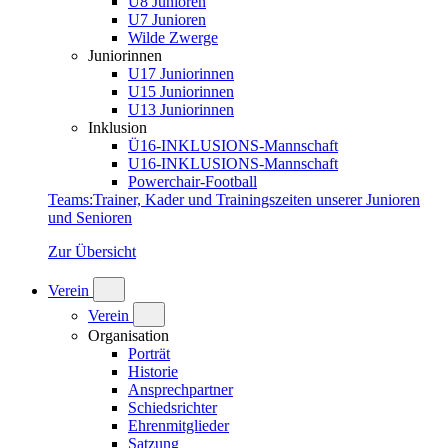
U8 Junioren
U7 Junioren
Wilde Zwerge
Juniorinnen
U17 Juniorinnen
U15 Juniorinnen
U13 Juniorinnen
Inklusion
Ü16-INKLUSIONS-Mannschaft
U16-INKLUSIONS-Mannschaft
Powerchair-Football
Teams
:
Trainer, Kader und Trainingszeiten unserer Junioren
und Senioren
Zur Übersicht
Verein
Verein
Organisation
Porträt
Historie
Ansprechpartner
Schiedsrichter
Ehrenmitglieder
Satzung