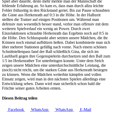
Spiel aber dauerte, desto mehr merkte man der Mannschaft die
fehlende Erfahrung an. So kam es, dass man durch allzu leichte
Fehler frühzeitig in den Rückstand geriet. Bis zur Pause schraubten
die Gäste aus Herkenrath auf 0:3 in die Höhe. In der Halbzeit
stellten die Trainer auf einigen Positionen um. Während man
defensiv nun wesentlich besser stand, verlor man offensiv mit dem
weiteren Spielverlauf ein wenig an Power. Durch zwei
Einzelaktionen schraubte Herkenrath das Ergebnis noch auf 0:5 in
die Höhe. Den Schlusspunkt aber setzten unsere Mädchen, die ihr
Können noch einmal aufblitzen ließen. Dabei kombinierte man sich
über mehrere Stationen gefällig nach vorne. Nach einem schönen
Schnittstellenpass fand der Ball schließlich Gina, die sich im
Laufduell gegen ihre Gegenspielerin durchsetzen und den Ball zum
1:5 im Herkenrather Tor unterbringen konnte. Unter dem Strich
zeigen unsere Mädchen eine unterdurchschnittliche Leistung, die
(noch) nicht reicht, um die starken Gäste aus Herkenrath besiegen
zu können. Wenn die Mädchen weiterhin kämpfen und vollen
Einsatz zeigen, wird man in den nächsten Spielen allerdings eine
Entwicklung sehen. Dann wird man sicherlich schon bald die
Früchte seiner guten Arbeiten ernten.
Diesen Beitrag teilen
Facebook
WhatsApp
WhatsApp
E-Mail