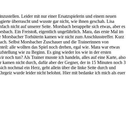
zustellen. Leider mit nur einer Ersatzspielerin und einem neuen
agierte überrascht und wusste gar nicht, wie ihnen geschah. Lisa
fach nicht auf unserer Seite. Morsbach berappelte sich etwas, aber es
sbach. Ein Freistoß, eigentlich ungefährlich. Mara, das erste Mal im
er Morsbacher Torhüterin kamen wir nicht zum Anschlusstreffer. Kurz
rsbach. Selbst Morsbacher Zuschauer und die Trainerinnen von
nteil: alle wollten das Spiel noch drehen, egal wie. Mara war etwas
Aufstellung wie zu Beginn. Es ging wieder los wie in der ersten
ir noch tun? Als Trainer musste ich handeln, alles auf eine Karte, also
ir kamen nicht durch, dafür aber der Gegner, der in 15 Minuten noch 3
sich nochmal ein Herz, geht allein über die linke Seite durch und
rgeiz wurde leider nicht belohnt. Hier mit bedanke ich mich als euer