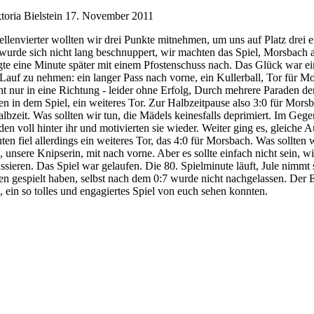
oria Bielstein
17. November 2011
envierter wollten wir drei Punkte mitnehmen, um uns auf Platz drei ein
s wurde sich nicht lang beschnuppert, wir machten das Spiel, Morsbach 
gte eine Minute später mit einem Pfostenschuss nach. Das Glück war ein
auf zu nehmen: ein langer Pass nach vorne, ein Kullerball, Tor für Mor
eht nur in eine Richtung - leider ohne Erfolg, Durch mehrere Paraden d
ten in dem Spiel, ein weiteres Tor. Zur Halbzeitpause also 3:0 für Mo
bzeit. Was sollten wir tun, die Mädels keinesfalls deprimiert. Im Gege
nden voll hinter ihr und motivierten sie wieder. Weiter ging es, gleiche 
n fiel allerdings ein weiteres Tor, das 4:0 für Morsbach. Was sollten w
nsere Knipserin, mit nach vorne. Aber es sollte einfach nicht sein, w
ssieren. Das Spiel war gelaufen. Die 80. Spielminute läuft, Jule nimmt 
 gespielt haben, selbst nach dem 0:7 wurde nicht nachgelassen. Der Eh
en, ein so tolles und engagiertes Spiel von euch sehen konnten.