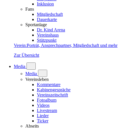
Inklusion
Fans
Mitgliedschaft
Dauerkarte
Sportanlage
Dr. Kind Arena
Vereinshaus
Stützpunkt
Verein
:
Porträt, Ansprechpartner, Mitgliedschaft und mehr
Zur Übersicht
Media
Media
Vereinsleben
Kommentare
Kabinengespräche
Vereinszeitschrift
Fotoalbum
Videos
Livestream
Lieder
Ticker
Abseits