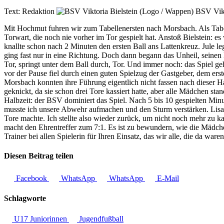
Text:
Redaktion
BSV Vikt
Mit Hochmut fuhren wir zum Tabellenersten nach Morsbach. Als Tabell
Torwart, die noch nie vorher im Tor gespielt hat. Anstoß Bielstein: e
knallte schon nach 2 Minuten den ersten Ball ans Lattenkreuz. Jule le
ging fast nur in eine Richtung. Doch dann begann das Unheil, seinen L
Tor, springt unter dem Ball durch, Tor. Und immer noch: das Spiel g
vor der Pause fiel durch einen guten Spielzug der Gastgeber, dem ers
Morsbach konnten ihre Führung eigentlich nicht fassen nach dieser Hal
geknickt, da sie schon drei Tore kassiert hatte, aber alle Mädchen sta
Halbzeit: der BSV dominiert das Spiel. Nach 5 bis 10 gespielten Minute
musste ich unsere Abwehr aufmachen und den Sturm verstärken. Lisa, u
Tore machte. Ich stellte also wieder zurück, um nicht noch mehr zu ka
macht den Ehrentreffer zum 7:1. Es ist zu bewundern, wie die Mädchen
Trainer bei allen Spielerin für Ihren Einsatz, das wir alle, die da war
Diesen Beitrag teilen
Facebook
WhatsApp
WhatsApp
E-Mail
Schlagworte
U17 Juniorinnen
Jugendfußball