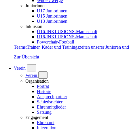
Wilde Zwerge
Juniorinnen
U17 Juniorinnen
U15 Juniorinnen
U13 Juniorinnen
Inklusion
Ü16-INKLUSIONS-Mannschaft
U16-INKLUSIONS-Mannschaft
Powerchair-Football
Teams
:
Trainer, Kader und Trainingszeiten unserer Junioren un
Zur Übersicht
Verein
Verein
Organisation
Porträt
Historie
Ansprechpartner
Schiedsrichter
Ehrenmitglieder
Satzung
Engagement
Ehrenamt
Integration