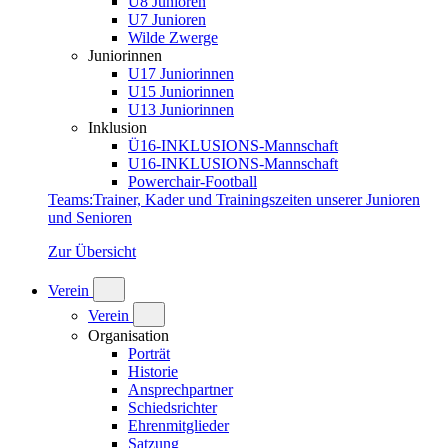
U8 Junioren
U7 Junioren
Wilde Zwerge
Juniorinnen
U17 Juniorinnen
U15 Juniorinnen
U13 Juniorinnen
Inklusion
Ü16-INKLUSIONS-Mannschaft
U16-INKLUSIONS-Mannschaft
Powerchair-Football
Teams
:
Trainer, Kader und Trainingszeiten unserer Junioren
und Senioren
Zur Übersicht
Verein
Verein
Organisation
Porträt
Historie
Ansprechpartner
Schiedsrichter
Ehrenmitglieder
Satzung