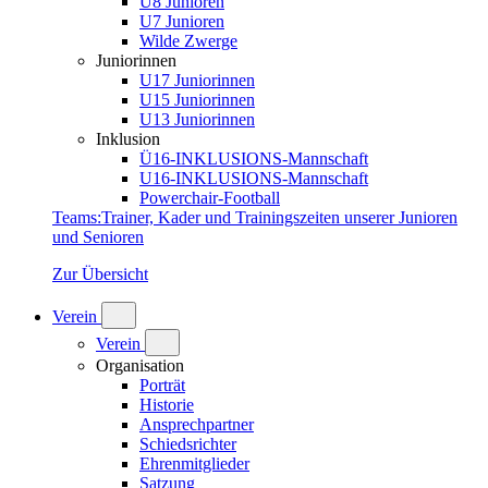
U8 Junioren
U7 Junioren
Wilde Zwerge
Juniorinnen
U17 Juniorinnen
U15 Juniorinnen
U13 Juniorinnen
Inklusion
Ü16-INKLUSIONS-Mannschaft
U16-INKLUSIONS-Mannschaft
Powerchair-Football
Teams
:
Trainer, Kader und Trainingszeiten unserer Junioren
und Senioren
Zur Übersicht
Verein
Verein
Organisation
Porträt
Historie
Ansprechpartner
Schiedsrichter
Ehrenmitglieder
Satzung