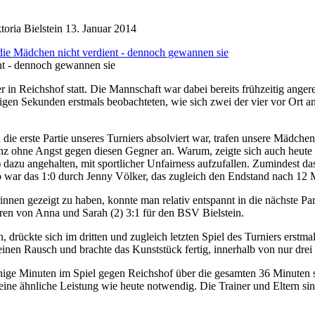
oria Bielstein
13. Januar 2014
ent - dennoch gewannen sie
in Reichshof statt. Die Mannschaft war dabei bereits frühzeitig angere
nigen Sekunden erstmals beobachteten, wie sich zwei der vier vor Ort 
 erste Partie unseres Turniers absolviert war, trafen unsere Mädchen 
z ohne Angst gegen diesen Gegner an. Warum, zeigte sich auch heute wi
) dazu angehalten, mit sportlicher Unfairness aufzufallen. Zumindest da
So war das 1:0 durch Jenny Völker, das zugleich den Endstand nach 12
erinnen gezeigt zu haben, konnte man relativ entspannt in die nächste 
oren von Anna und Sarah (2) 3:1 für den BSV Bielstein.
drückte sich im dritten und zugleich letzten Spiel des Turniers erstma
inen Rausch und brachte das Kunststück fertig, innerhalb von nur drei 
wenige Minuten im Spiel gegen Reichshof über die gesamten 36 Minuten s
ne ähnliche Leistung wie heute notwendig. Die Trainer und Eltern sind