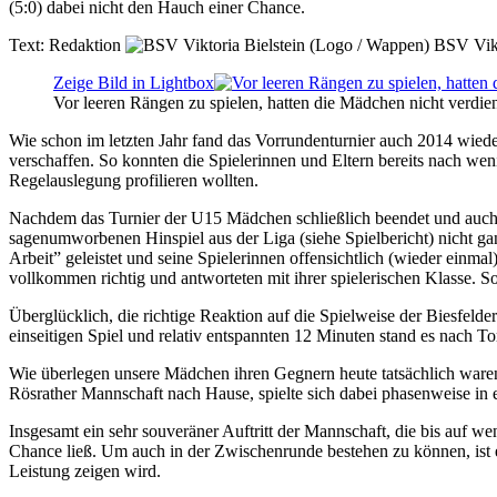
(5:0) dabei nicht den Hauch einer Chance.
Text:
Redaktion
BSV Vikt
Zeige Bild in Lightbox
Vor leeren Rängen zu spielen, hatten die Mädchen nicht verdi
Wie schon im letzten Jahr fand das Vorrundenturnier auch 2014 wieder 
verschaffen. So konnten die Spielerinnen und Eltern bereits nach we
Regelauslegung profilieren wollten.
Nachdem das Turnier der U15 Mädchen schließlich beendet und auch die
sagenumworbenen Hinspiel aus der Liga (siehe Spielbericht) nicht gan
Arbeit” geleistet und seine Spielerinnen offensichtlich (wieder einmal
vollkommen richtig und antworteten mit ihrer spielerischen Klasse. 
Überglücklich, die richtige Reaktion auf die Spielweise der Biesfeld
einseitigen Spiel und relativ entspannten 12 Minuten stand es nach T
Wie überlegen unsere Mädchen ihren Gegnern heute tatsächlich waren, 
Rösrather Mannschaft nach Hause, spielte sich dabei phasenweise in e
Insgesamt ein sehr souveräner Auftritt der Mannschaft, die bis auf 
Chance ließ. Um auch in der Zwischenrunde bestehen zu können, ist ei
Leistung zeigen wird.