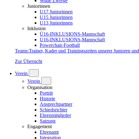
Wilde Zwerge
Juniorinnen
U17 Juniorinnen
U15 Juniorinnen
U13 Juniorinnen
Inklusion
Ü16-INKLUSIONS-Mannschaft
U16-INKLUSIONS-Mannschaft
Powerchair-Football
Teams
:
Trainer, Kader und Trainingszeiten unserer Junioren un
Zur Übersicht
Verein
Verein
Organisation
Porträt
Historie
Ansprechpartner
Schiedsrichter
Ehrenmitglieder
Satzung
Engagement
Ehrenamt
Integration