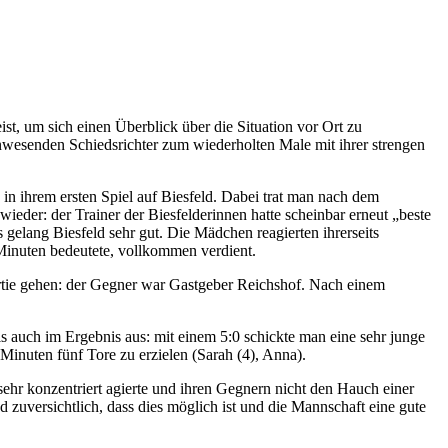
ist, um sich einen Überblick über die Situation vor Ort zu
anwesenden Schiedsrichter zum wiederholten Male mit ihrer strengen
in ihrem ersten Spiel auf Biesfeld. Dabei trat man nach dem
eder: der Trainer der Biesfelderinnen hatte scheinbar erneut „beste
s gelang Biesfeld sehr gut. Die Mädchen reagierten ihrerseits
 Minuten bedeutete, vollkommen verdient.
Partie gehen: der Gegner war Gastgeber Reichshof. Nach einem
ls auch im Ergebnis aus: mit einem 5:0 schickte man eine sehr junge
Minuten fünf Tore zu erzielen (Sarah (4), Anna).
ehr konzentriert agierte und ihren Gegnern nicht den Hauch einer
 zuversichtlich, dass dies möglich ist und die Mannschaft eine gute