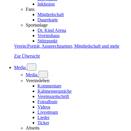
Inklusion
Fans
Mitgliedschaft
Dauerkarte
Sportanlage
Dr. Kind Arena
Vereinshaus
Stützpunkt
Verein
:
Porträt, Ansprechpartner, Mitgliedschaft und mehr
Zur Übersicht
Media
Media
Vereinsleben
Kommentare
Kabinengespräche
Vereinszeitschrift
Fotoalbum
Videos
Livestream
Lieder
Ticker
Abseits