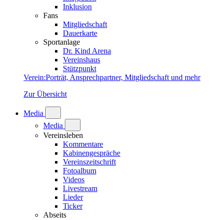
Inklusion
Fans
Mitgliedschaft
Dauerkarte
Sportanlage
Dr. Kind Arena
Vereinshaus
Stützpunkt
Verein
:
Porträt, Ansprechpartner, Mitgliedschaft und mehr
Zur Übersicht
Media
Media
Vereinsleben
Kommentare
Kabinengespräche
Vereinszeitschrift
Fotoalbum
Videos
Livestream
Lieder
Ticker
Abseits