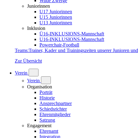
Wilde Zwerge
Juniorinnen
U17 Juniorinnen
U15 Juniorinnen
U13 Juniorinnen
Inklusion
Ü16-INKLUSIONS-Mannschaft
U16-INKLUSIONS-Mannschaft
Powerchair-Football
Teams
:
Trainer, Kader und Trainingszeiten unserer Junioren un
Zur Übersicht
Verein
Verein
Organisation
Porträt
Historie
Ansprechpartner
Schiedsrichter
Ehrenmitglieder
Satzung
Engagement
Ehrenamt
Integration